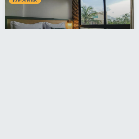
$$
Moderado
Casa Mar Atins
Atins
,
Maranhão
Ver Disponibilidade
$$$
Luxo