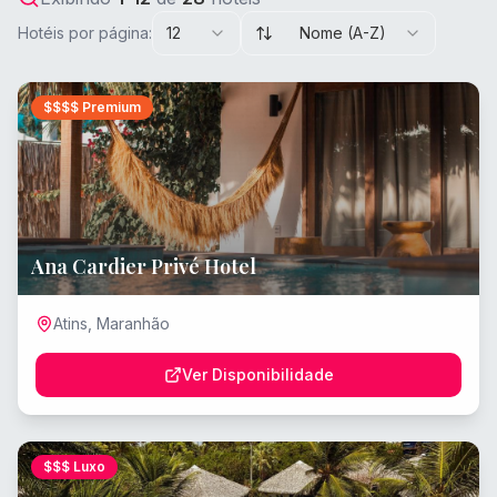
Hotéis por página:
12
Nome (A-Z)
$$$$
Premium
Ana Cardier Privé Hotel
Atins
,
Maranhão
Ver Disponibilidade
$$$
Luxo