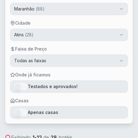
Maranhão
(
88
)
Cidade
Atins
(
28
)
Faixa de Preço
Todas as faixas
Onde já ficamos
Testados e aprovados!
Casas
Apenas casas
Exibindo
1
-
12
de
28
hotéis