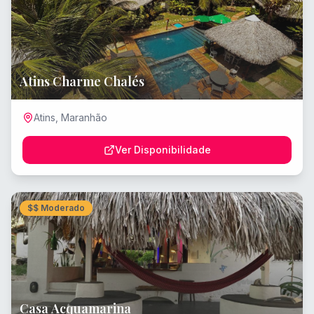
Atins Charme Chalés
Atins
,
Maranhão
Ver Disponibilidade
$$
Moderado
Casa Acquamarina