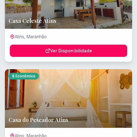
Casa Celeste Atins
Atins
,
Maranhão
Ver Disponibilidade
$
Econômico
Casa do Pescador Atins
Atins
,
Maranhão