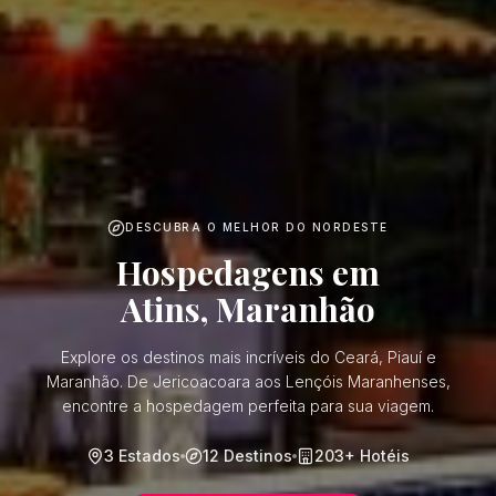
DESCUBRA O MELHOR DO NORDESTE
Hospedagens em
Atins, Maranhão
Explore os destinos mais incríveis do Ceará, Piauí e
Maranhão. De Jericoacoara aos Lençóis Maranhenses,
encontre a hospedagem perfeita para sua viagem.
3
Estados
12
Destinos
203
+ Hotéis